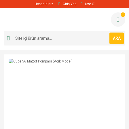
Hoşgeldiniz
Giriş Yap
Üye Ol
ARA