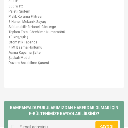
50 Hz
350 Watt
Paletli Sistem
Pislik Koruma Filitresi
3 Haneli Mekanik Sayaç
Sıfırlanabilir 3 Haneli Gösterge
Toplam Total Görebilme Numaratörü
1" Giriş/Çıkış
Otomatik Tabanca
4 Mt Basma Hortumu
Açma Kapama Şalteri
Şapkalı Model
Duvara Asılabilme Şasesi
Bu ürünün fiyat bilgisi, resim, ürün açıklamalarında ve diğer
konularda yetersiz gördüğünüz noktaları öneri formunu
Bu ürüne ilk yorumu siz yapın!
kullanarak tarafımıza iletebilirsiniz.
Görüş ve önerileriniz için teşekkür ederiz.
KAMPANYA DUYURULARIMIZDAN HABERDAR OLMAK İÇİN
E-BÜLTENİMİZE KAYDOLABİLİRSİNİZ!
Yorum Yaz
Ürün resmi kalitesiz, bozuk veya görüntülenemiyor.
KAYDOL