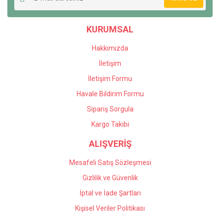
Ürün açıklamasında eksik bilgiler bulunuyor.
Ürün bilgilerinde hatalar bulunuyor.
KURUMSAL
Ürün fiyatı diğer sitelerden daha pahalı.
Bu ürüne benzer farklı alternatifler olmalı.
Hakkımızda
İletişim
İletişim Formu
Havale Bildirim Formu
Gönder
Sipariş Sorgula
Kargo Takibi
ALIŞVERİŞ
Mesafeli Satış Sözleşmesi
Gizlilik ve Güvenlik
İptal ve İade Şartları
Kişisel Veriler Politikası