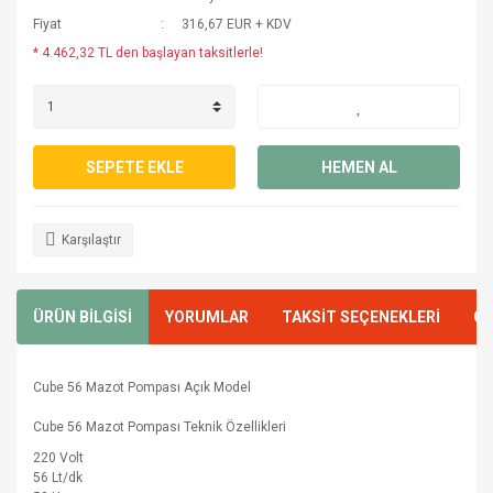
Fiyat
316,67 EUR + KDV
* 4.462,32 TL den başlayan taksitlerle!
SEPETE EKLE
HEMEN AL
Karşılaştır
ÜRÜN BİLGİSİ
YORUMLAR
TAKSİT SEÇENEKLERİ
ÖN
Cube 56 Mazot Pompası Açık Model
Cube 56 Mazot Pompası Teknik Özellikleri
220 Volt
56 Lt/dk