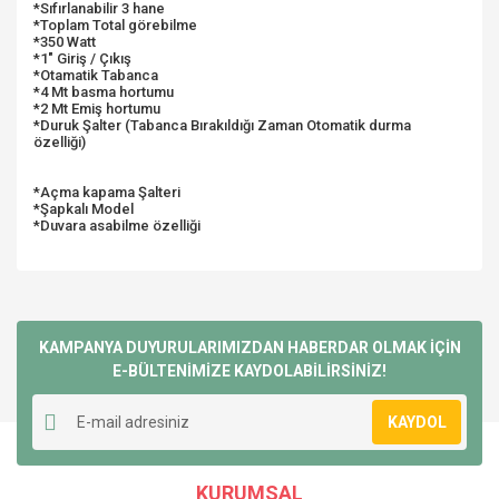
*Sıfırlanabilir 3 hane
*Toplam Total görebilme
*350 Watt
*1" Giriş / Çıkış
*Otamatik Tabanca
*4 Mt basma hortumu
*2 Mt Emiş hortumu
*Duruk Şalter (Tabanca Bırakıldığı Zaman Otomatik durma
özelliği)
*Açma kapama Şalteri
*Şapkalı Model
*Duvara asabilme özelliği
Bu ürünün fiyat bilgisi, resim, ürün açıklamalarında ve diğer
konularda yetersiz gördüğünüz noktaları öneri formunu
Bu ürüne ilk yorumu siz yapın!
kullanarak tarafımıza iletebilirsiniz.
Görüş ve önerileriniz için teşekkür ederiz.
KAMPANYA DUYURULARIMIZDAN HABERDAR OLMAK İÇİN
E-BÜLTENİMİZE KAYDOLABİLİRSİNİZ!
Yorum Yaz
Ürün resmi kalitesiz, bozuk veya görüntülenemiyor.
KAYDOL
Ürün açıklamasında eksik bilgiler bulunuyor.
Ürün bilgilerinde hatalar bulunuyor.
KURUMSAL
Ürün fiyatı diğer sitelerden daha pahalı.