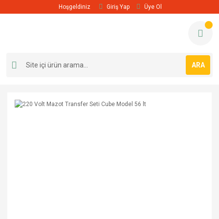
Hoşgeldiniz
Giriş Yap
Üye Ol
ARA