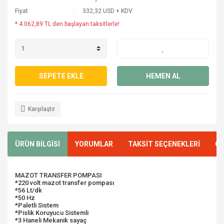
Fiyat
332,32 USD + KDV
* 4.062,89 TL den başlayan taksitlerle!
SEPETE EKLE
HEMEN AL
Karşılaştır
ÜRÜN BİLGİSİ
YORUMLAR
TAKSİT SEÇENEKLERİ
ÖN
MAZOT TRANSFER POMPASI
*220 volt mazot transfer pompası
*56 Lt/dk
*50 Hz
*Paletli Sistem
*Pislik Koruyucu Sistemli
*3 Haneli Mekanik sayaç