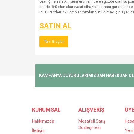
özelliğine sahiptir, piusi ürünlerinde en gözde olan bu po
distribitörü olan akarayakıt cihazları firması garantisind
Piusi Panther 72 Pomplarımızdan Satıl Almak için aşağıda 
SATIN AL
Tüm Bloglar
KAMPANYA DUYURULARIMIZDAN HABERDAR OLMA
KURUMSAL
ALIŞVERİŞ
ÜYE
Hakkımızda
Mesafeli Satış
Hes
Sözleşmesi
İletişim
Yeni 