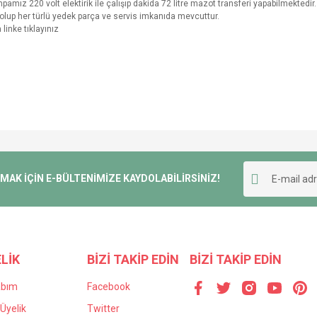
mpamız 220 volt elektirik ile çalışıp dakida 72 litre mazot transferi yapabilmektedi
e olup her türlü yedek parça ve servis imkanıda mevcuttur.
linke tıklayınız
K İÇİN E-BÜLTENİMİZE KAYDOLABİLİRSİNİZ!
LİK
BİZİ TAKİP EDİN
BİZİ TAKİP EDİN
abım
Facebook
Üyelik
Twitter