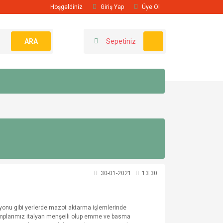
Hoşgeldiniz
Giriş Yap
Üye Ol
ARA
Sepetiniz
30-01-2021
13:30
syonu gibi yerlerde mazot aktarma işlemlerinde
pomplarımız italyan menşeili olup emme ve basma