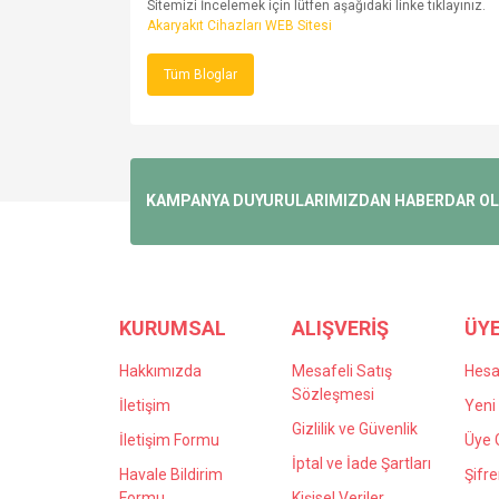
Sitemizi İncelemek için lütfen aşağıdaki linke tıklayınız.
Akaryakıt Cihazları WEB Sitesi
Tüm Bloglar
KAMPANYA DUYURULARIMIZDAN HABERDAR OLMA
KURUMSAL
ALIŞVERİŞ
ÜYE
Hakkımızda
Mesafeli Satış
Hes
Sözleşmesi
İletişim
Yeni 
Gizlilik ve Güvenlik
İletişim Formu
Üye G
İptal ve İade Şartları
Havale Bildirim
Şifr
Formu
Kişisel Veriler