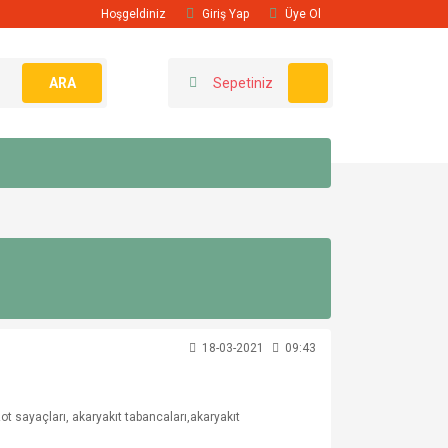
Hoşgeldiniz
Giriş Yap
Üye Ol
ARA
Sepetiniz
18-03-2021
09:43
t sayaçları, akaryakıt tabancaları,akaryakıt