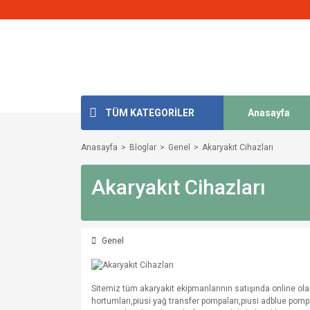
TÜM KATEGORİLER
Anasayfa
Anasayfa
Bloglar
Genel
Akaryakıt Cihazları
Akaryakıt Cihazları
Genel
Sitemiz tüm akaryakıt ekipmanlarının satışında online ola
hortumları,piusi yağ transfer pompaları,piusi adblue pompla